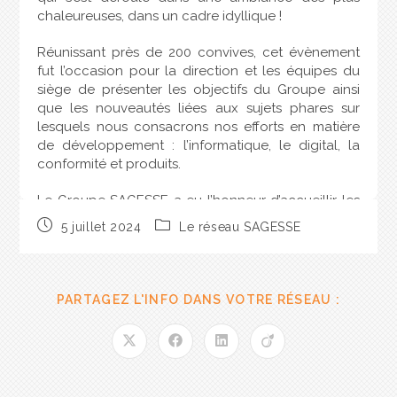
chaleureuses, dans un cadre idyllique !
Réunissant près de 200 convives, cet évènement
fut l’occasion pour la direction et les équipes du
siège de présenter les objectifs du Groupe ainsi
que les nouveautés liées aux sujets phares sur
lesquels nous consacrons nos efforts en matière
de développement : l’informatique, le digital, la
conformité et produits.
Le Groupe SAGESSE a eu l’honneur d’accueillir les
acteurs majeurs et intervenants stratégiques de
5 juillet 2024
Le réseau SAGESSE
certaines de ses plus grandes compagnies
partenaires.
Le Groupe est fier de compter sur ses partenariats
PARTAGEZ L'INFO DANS VOTRE RÉSEAU :
et sur la confiance que les compagnies
d’assurance lui renouvellent au fil des années. Ces
précieux accords contribuent à la qualité du
développement des courtiers du Groupe.