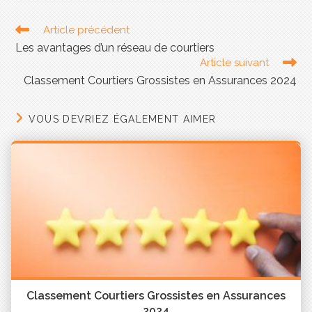
Cet évènement fut également l’occasion de
remettre les SAGESSE D’OR aux lauréats 2023.
Article précédent
Les avantages d’un réseau de courtiers
Article suivant
Classement Courtiers Grossistes en Assurances 2024
VOUS DEVRIEZ ÉGALEMENT AIMER
Nous avons cette année eu le plaisir de
récompenser les producteurs des solutions
Groupement phares 2023 : RC Décennale, Flotte
de véhicules, multirisque professionnelle,
Classement Courtiers Grossistes en Assurances
protection juridique, multirisque habitation, auto.
2024